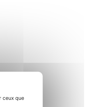
ur ceux que