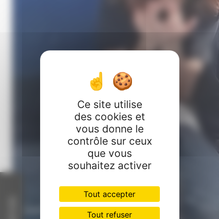
Ce site utilise
des cookies et
vous donne le
contrôle sur ceux
que vous
souhaitez activer
Tout accepter
Tout refuser