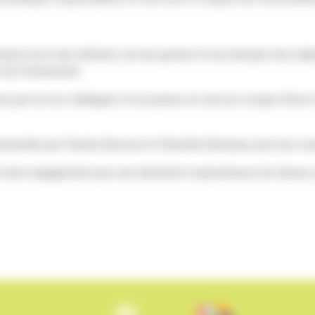
autour du tri des déchets, de leur gestion et du réemploi des obj
re de l'évènement.
 par les éco-délégués et les jeunes en service civique d’Unis-C
résentée par Pauline Buisson et Charlotte Bonneau, pour leur souti
nt notre engagement pour une éducation respectueuse de chacun, a