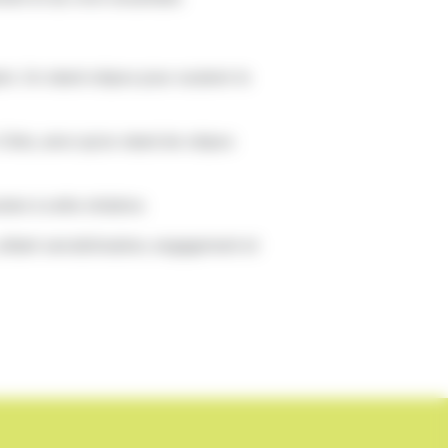
ets. Un stand crêpes pour soutenir le
ités, ainsi qu’un stand de crêpes
en à cette initiative.
lliant sensibilisation, engagement et