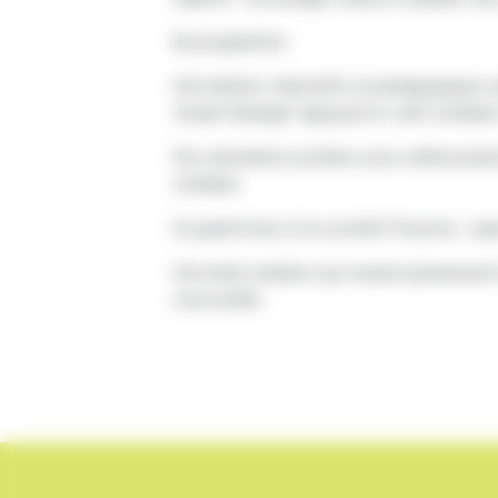
Au programme :
Huit ateliers interactifs et pédagogiques 
"projet Sénégal" appuyait le volet solidai
Des animations portées avec enthousiasme
solidaire
Un grand merci à la société Pizzorno , rep
Une belle initiative qui incarne pleineme
convivialité.