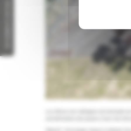
RETOURNER À L'ACCUEIL
Les élèves éco-délégués de terminale du 
sensibilisation des jeunes à leur rôle d’é
Objectif : Encourager chacun à adopter de