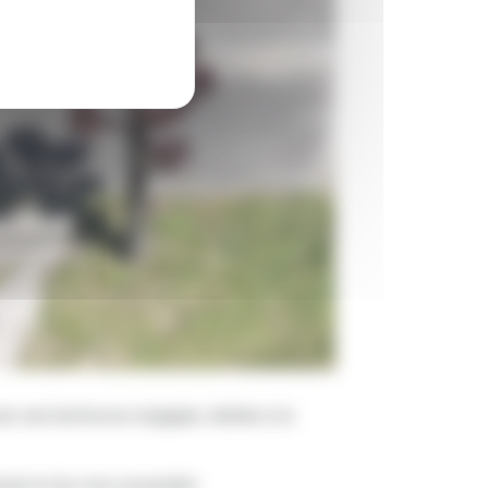
ser une kermesse engagée, dédiée à la
ement et du vivre-ensemble.